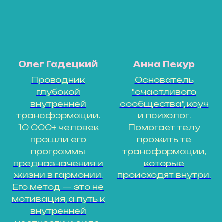
Олег Гадецкий
Анна Пекур
Проводник
Основатель
глубокой
"счастливого
внутренней
сообщества", коуч
трансформации.
и психолог.
10 000+ человек
Помогает телу
прошли его
прожить те
программы
трансформации,
предназначения и
которые
жизни в гармонии.
происходят внутри.
Его метод — это не
мотивация, а путь к
внутренней